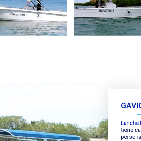
GAVIO
Lancha 
tiene c
personas