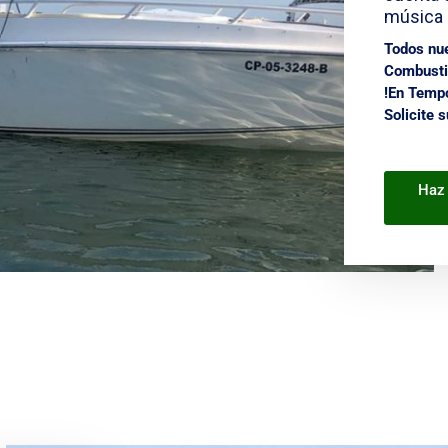
música 
Todos nue
Combustib
!
En Tempo
Solicite 
Haz 