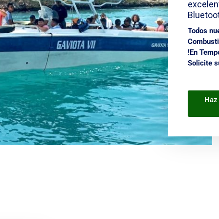
excelen
Bluetoo
Todos nue
Combustib
!
En Tempo
Solicite 
Haz 