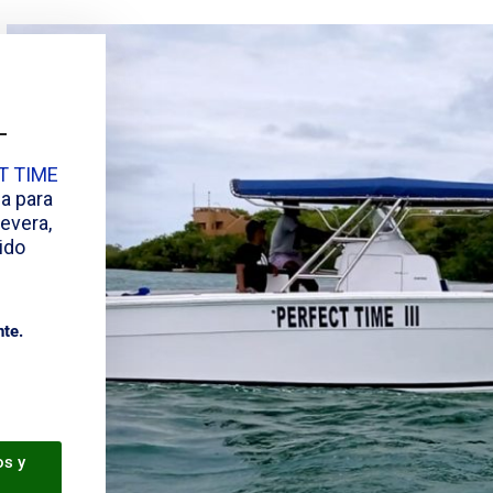
T TIME
a para
evera,
ido
nte.
os y