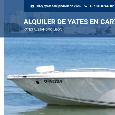
info@yatesalejandroleon.com
+57 3158744582
ALQUILER DE YATES EN CA
YATES ALEJANDRO LEÓN