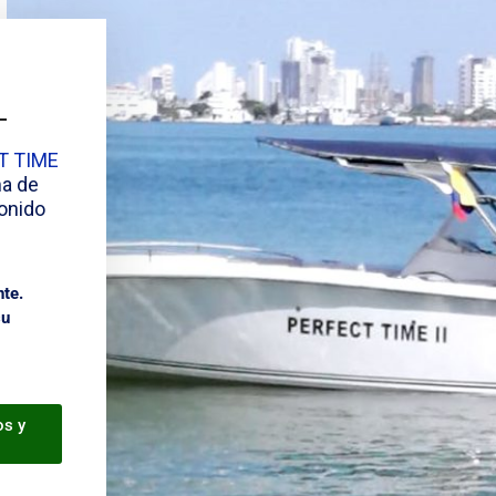
T TIME
a de
onido
nte.
su
os y